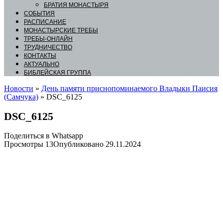
БРАТИЯ МОНАСТЫРЯ
СОБЫТИЯ
РАСПИСАНИЕ
МОНАСТЫРСКИЕ ТРЕБЫ
ТРЕБЫ-ОНЛАЙН
ТРУДНИЧЕСТВО
КОНТАКТЫ
АКТУАЛЬНО
БИБЛЕЙСКАЯ ГРУППА
Новости
»
День памяти приснопоминаемого Владыки Паисия
(Самчука)
»
DSC_6125
DSC_6125
Поделиться в Whatsapp
Просмотры
13
Опубликовано
29.11.2024