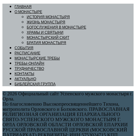
ГЛАВНАЯ
О МОНАСТЫРЕ
ИСТОРИЯ МОНАСТЫРЯ
ЖИЗНЬ МОНАСТЫРЯ
БОГОСЛУЖЕНИЯ В МОНАСТЫРЕ
ХРАМЫ И СВЯТЫНИ
МОНАСТЫРСКИЙ СКИТ
БРАТИЯ МОНАСТЫРЯ
СОБЫТИЯ
РАСПИСАНИЕ
МОНАСТЫРСКИЕ ТРЕБЫ
ТРЕБЫ-ОНЛАЙН
ТРУДНИЧЕСТВО
КОНТАКТЫ
АКТУАЛЬНО
БИБЛЕЙСКАЯ ГРУППА
© 2026 Официальный сайт Успенского мужского монастыря г.
Орла.
По благословению Высокопреосвященнейшего Тихона,
митрополита Орловского и Болховского. ПРАВОСЛАВНАЯ
РЕЛИГИОЗНАЯ ОРГАНИЗАЦИЯ ЕПАРХИАЛЬНОГО
СВЯТО-УСПЕНСКОГО МУЖСКОГО МОНАСТЫРЯ Г.
ОРЛА ОРЛОВСКОЙ ОБЛАСТИ ОРЛОВСКОЙ ЕПАРХИИ
РУССКОЙ ПРАВОСЛАВНОЙ ЦЕРКВИ (МОСКОВСКИЙ
ПАТРИАРХАТ) РЕКВИЗИТЫ: ИНН 5753024715 КПП