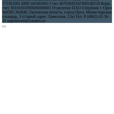
575301001 БИК 045402601 Счет 40703810347000140120 Корр.
счет 30101810300000000601 Отделение ПАО Сбербанк г. Орел
№8595 302040, Орловская область, город Орел, Монастырская
площадь, 3 (старый адрес: Ермолова, 13а) Тел. 8 (4862) 42-36-
31 uspenieorel@yandex.ru