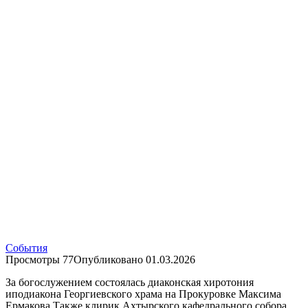
События
Просмотры
77
Опубликовано
01.03.2026
За богослужением состоялась диаконская хиротония
иподиакона Георгиевского храма на Прокуровке Максима
Ермакова.Также клирик Ахтырского кафедрального собора